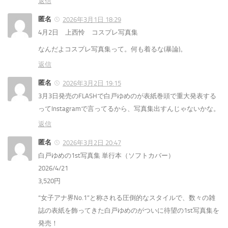
返信
匿名
2026年3月1日 18:29
4月2日 上西怜 コスプレ写真集
なんだよコスプレ写真集って。何も着るな(暴論)。
返信
匿名
2026年3月2日 19:15
3月3日発売のFLASHで白戸ゆめのが表紙巻頭で重大発表する
ってInstagramで言ってるから、写真集出すんじゃないかな。
返信
匿名
2026年3月2日 20:47
白戸ゆめの1st写真集 単行本（ソフトカバー）
2026/4/21
3,520円
“女子アナ界No.1”と称される圧倒的なスタイルで、数々の雑
誌の表紙を飾ってきた白戸ゆめのがついに待望の1st写真集を
発売！