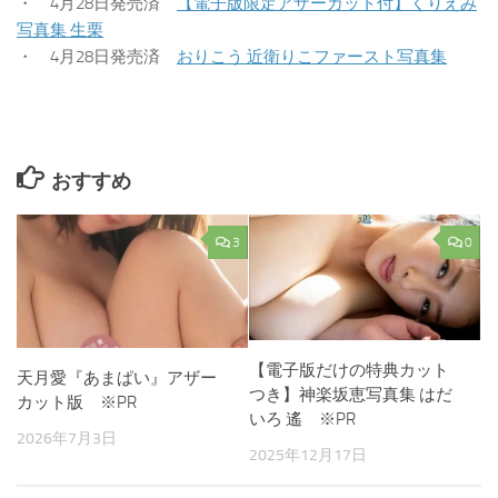
・ 4月28日発売済
【電子版限定アザーカット付】くりえみ
写真集 生栗
・ 4月28日発売済
おりこう 近衛りこファースト写真集
おすすめ
3
0
【電子版だけの特典カット
天月愛『あまぱい』アザー
つき】神楽坂恵写真集 はだ
カット版 ※PR
いろ 遙 ※PR
2026年7月3日
2025年12月17日