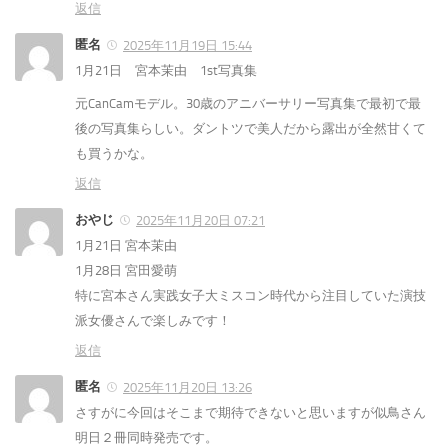
返信
匿名
2025年11月19日 15:44
1月21日 宮本茉由 1st写真集
元CanCamモデル。30歳のアニバーサリー写真集で最初で最
後の写真集らしい。ダントツで美人だから露出が全然甘くて
も買うかな。
返信
おやじ
2025年11月20日 07:21
1月21日 宮本茉由
1月28日 宮田愛萌
特に宮本さん実践女子大ミスコン時代から注目していた演技
派女優さんで楽しみです！
返信
匿名
2025年11月20日 13:26
さすがに今回はそこまで期待できないと思いますが似鳥さん
明日２冊同時発売です。