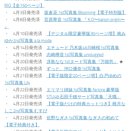
RIO【全150ページ】
・ 4月3日発売済
坂倉花 1st写真集 Blooming【電子特別版】
・ 4月8日発売済
宮原華音 1st写真集 『 K.O〜kanon origin〜
』
・ 4月10日発売済
【デジタル限定豪華版30ページ増】南み
ゆか2nd写真集 a la mode
・ 4月14日発売済
エチュード 乃木坂46川崎桜1st写真集
・ 4月15日発売済
志崎樺音1st写真集 unplugged
・ 4月20日発売済
冴島なな1stヌード写真集『万能乳』
★
・ 4月20日発売済
ずっと。沖口優奈1st写真集
・ 4月21日発売済
【電子版限定20ページ増】白戸ゆめの
1st写真集 Lily
・ 4月22日発売済
エリマリ姉妹1st写真集 fericire 豪華版
・ 4月22日発売済
STU48 石田千穂サード写真集「天職」
・ 4月22日発売済
【電子版だけの特典カットつき】桃月な
しこ2nd写真集 むすび
・ 4月22日発売済
佐野なぎさ1st写真集 なぎさの初めて
【電子特典付き】