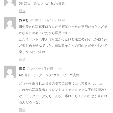
5月27日 新田さちか1st写真集
返信
おやじ
2026年3月16日 13:26
田中美久の写真集はなにが初解禁だったか不明だったけどそ
れなりに攻めていたから満足です！
ただイベントは本人は可愛かったけど運営の剥がしが強く殆
ど楽しめませんでした。前田敦子さんの時の方が長く話せて
楽しかったですね
返信
匿名
2026年3月17日 11:27
4月3日 ミャクミャク1stグラビア写真集
どうやら生まれたままの姿で全部曝け出してるらしい…w
これから写真集出すタレントはミャクミャク以下の販売数と
か、ミャクミャクでもこんなに曝け出してるのにとか言われ
るんだろうな。
返信