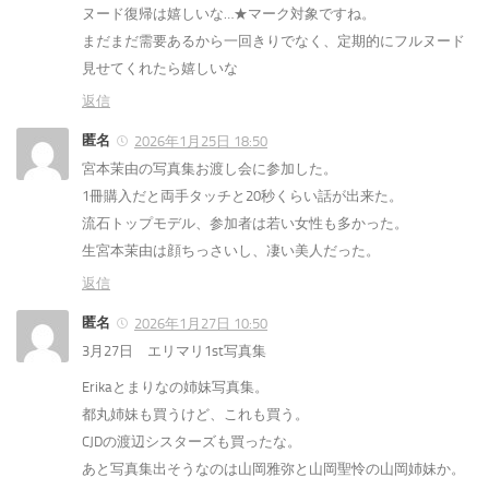
ヌード復帰は嬉しいな…★マーク対象ですね。
まだまだ需要あるから一回きりでなく、定期的にフルヌード
見せてくれたら嬉しいな
返信
匿名
2026年1月25日 18:50
宮本茉由の写真集お渡し会に参加した。
1冊購入だと両手タッチと20秒くらい話が出来た。
流石トップモデル、参加者は若い女性も多かった。
生宮本茉由は顔ちっさいし、凄い美人だった。
返信
匿名
2026年1月27日 10:50
3月27日 エリマリ1st写真集
Erikaとまりなの姉妹写真集。
都丸姉妹も買うけど、これも買う。
CJDの渡辺シスターズも買ったな。
あと写真集出そうなのは山岡雅弥と山岡聖怜の山岡姉妹か。