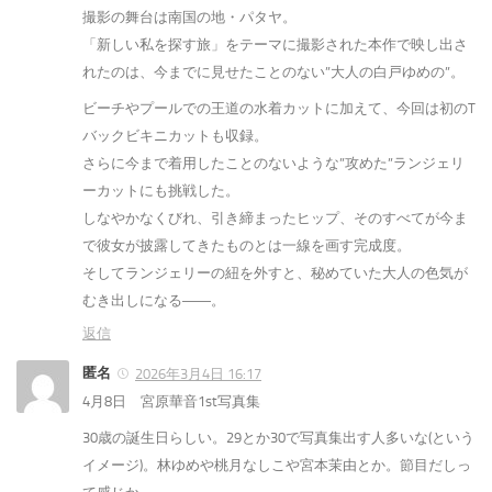
撮影の舞台は南国の地・パタヤ。
「新しい私を探す旅」をテーマに撮影された本作で映し出さ
れたのは、今までに見せたことのない”大人の白戸ゆめの”。
ビーチやプールでの王道の水着カットに加えて、今回は初のT
バックビキニカットも収録。
さらに今まで着用したことのないような”攻めた”ランジェリ
ーカットにも挑戦した。
しなやかなくびれ、引き締まったヒップ、そのすべてが今ま
で彼女が披露してきたものとは一線を画す完成度。
そしてランジェリーの紐を外すと、秘めていた大人の色気が
むき出しになる――。
返信
匿名
2026年3月4日 16:17
4月8日 宮原華音1st写真集
30歳の誕生日らしい。29とか30で写真集出す人多いな(という
イメージ)。林ゆめや桃月なしこや宮本茉由とか。節目だしっ