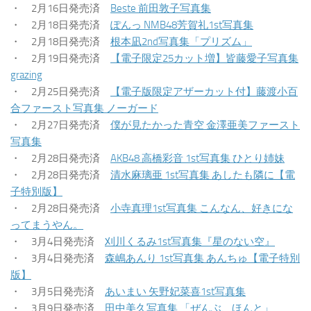
・ 2月16日発売済
Beste 前田敦子写真集
・ 2月18日発売済
ぽんっ NMB48芳賀礼1st写真集
・ 2月18日発売済
根本凪2nd写真集「プリズム」
・ 2月19日発売済
【電子限定25カット増】皆藤愛子写真集
grazing
・ 2月25日発売済
【電子版限定アザーカット付】藤渡小百
合ファースト写真集 ノーガード
・ 2月27日発売済
僕が見たかった青空 金澤亜美ファースト
写真集
・ 2月28日発売済
AKB48 高橋彩音 1st写真集 ひとり姉妹
・ 2月28日発売済
清水麻璃亜 1st写真集 あしたも隣に【電
子特別版】
・ 2月28日発売済
小寺真理1st写真集 こんなん、好きにな
ってまうやん。
・ 3月4日発売済
刈川くるみ1st写真集『星のない空』
・ 3月4日発売済
森嶋あんり 1st写真集 あんちゅ【電子特別
版】
・ 3月5日発売済
あいまい 矢野妃菜喜1st写真集
・ 3月9日発売済
田中美久写真集 「ぜんぶ、ほんと」