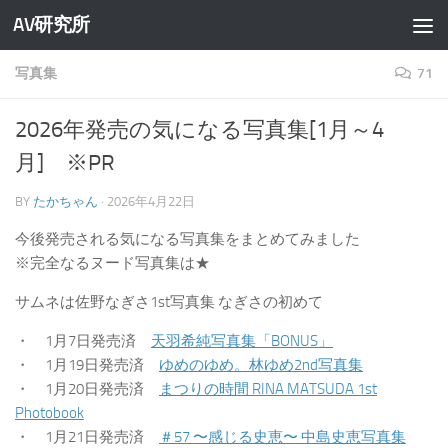
AV研究所
コンテンツへスキップ
写真集
71
2026年発売の気になる写真集[1月～4
月] ※PR
BY
たかちゃん
·
2026年4月22日
今後発売される気になる写真集をまとめてみました
※完全なるヌード写真集は★
サムネは佐野なぎさ1st写真集 なぎさの初めて
・ 1月7日発売済
天羽希純写真集「BONUS」
・ 1月19日発売済
ゆめのゆめ。林ゆめ2nd写真集
・ 1月20日発売済
まつりの時間 RINA MATSUDA 1st
Photobook
・ 1月21日発売済
＃57 〜感じる史恵〜 中島史恵写真集