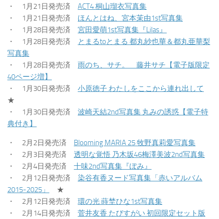
・ 1月21日発売済
ACT4 桐山瑠衣写真集
・ 1月21日発売済
ほんとはね、宮本茉由1st写真集
・ 1月28日発売済
宮田愛萌1st写真集『Lilas』
・ 1月28日発売済
とまるtoとまる 都丸紗也華＆都丸亜華梨
写真集
・ 1月28日発売済
雨のち、サチ。 藤井サチ【電子版限定
40ページ増】
・ 1月30日発売済
小原徳子 わたしをここから連れ出して
★
・ 1月30日発売済
波崎天結2nd写真集 丸みの誘惑【電子特
典付き】
・ 2月2日発売済
Blooming MARIA 25 牧野真莉愛写真集
・ 2月3日発売済
透明な覚悟 乃木坂46梅澤美波2nd写真集
・ 2月4日発売済
十味2nd写真集『ぽみ』
・ 2月12日発売済
染谷有香ヌード写真集「赤いアルバム
2015-2025」
★
・ 2月12日発売済
環の光 蒔埜ひな1st写真集
・ 2月14日発売済
菅井友香 たびすがい 初回限定セット版