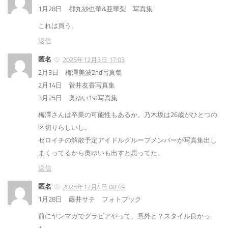
1月28日 都丸紗也華&亜華梨 写真集
これは買う。
返信
匿名
2025年12月3日 17:03
2月3日 梅澤美波2nd写真集
2月14日 菅井友香写真集
3月25日 奥ゆい1st写真集
梅澤さんは卒業の可能性もあるか。乃木坂は26歳がひとつの
区切りらしいし。
ゼロイチの解散予定アイドルグループメンバーが写真集出し
まくってるから奥ゆいも出すと思ってた。
返信
匿名
2025年12月4日 08:49
1月28日 藤井サチ フォトブック
前にヤンマガでグラビアやって、意外と？スタイル良かっ