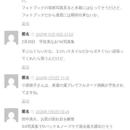
た。
フォトブックの宣材写真見ると水着にはなってそうだけど、
フォトブックだから過度には期待出来ないか。
返信
匿名
2025年12月16日 21:02
2月20日 宇佐美なお1st写真集
手ぶらぐらいかな。エロいスタイルだからポチぐらい頑張っ
てくれたら買うんだけど。
返信
匿名
2026年1月5日 17:16
小原徳子さんは、来週の週プレでフルヌード掲載が予告され
てますね。
返信
匿名
2026年1月6日 03:45
田中美久、お尻の割れ目を解禁
3rd写真集でOバック＆ノーブラで過去最大露出だそう