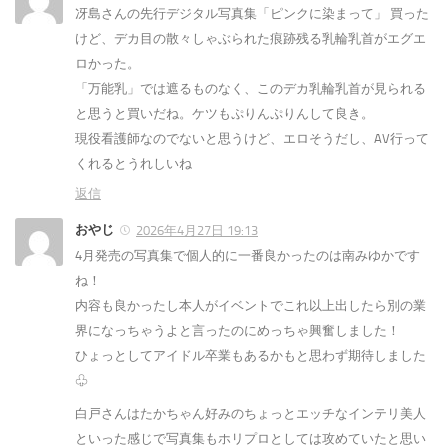
冴島さんの先行デジタル写真集「ピンクに染まって」 買った
けど、デカ目の散々しゃぶられた痕跡残る乳輪乳首がエグエ
ロかった。
「万能乳」では遮るものなく、このデカ乳輪乳首が見られる
と思うと買いだね。ケツもぷりんぷりんして良き。
現役看護師なのでないと思うけど、エロそうだし、AV行って
くれるとうれしいね
返信
おやじ
2026年4月27日 19:13
4月発売の写真集で個人的に一番良かったのは南みゆかです
ね！
内容も良かったし本人がイベントでこれ以上出したら別の業
界になっちゃうよと言ったのにめっちゃ興奮しました！
ひょっとしてアイドル卒業もあるかもと思わず期待しました
♧
白戸さんはたかちゃん好みのちょっとエッチなインテリ美人
といった感じで写真集もホリプロとしては攻めていたと思い