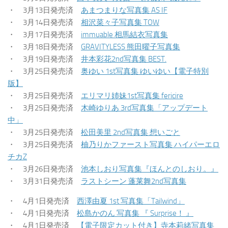
・ 3月13日発売済
あまつまりな写真集 AS IF
・ 3月14日発売済
相沢菜々子写真集 TOW
・ 3月17日発売済
immuable 相馬結衣写真集
・ 3月18日発売済
GRAVITYLESS 熊田曜子写真集
・ 3月19日発売済
井本彩花2nd写真集 BEST.
・ 3月25日発売済
奥ゆい 1st写真集 ゆいゆい【電子特別
版】
・ 3月25日発売済
エリマリ姉妹1st写真集 fericire
・ 3月25日発売済
木崎ゆりあ 3rd写真集「アップデート
中」
・ 3月25日発売済
松田美里 2nd写真集 想いごと
・ 3月25日発売済
柚乃りかファースト写真集 ハイパーエロ
チカZ
・ 3月26日発売済
池本しおり写真集『ほんとのしおり。』
・ 3月31日発売済
ラストシーン 蓬莱舞2nd写真集
・ 4月1日発売済
西澤由夏 1st 写真集「Tailwind」
・ 4月1日発売済
松島かのん 写真集 『 Surprise！ 』
・ 4月1日発売済
【電子限定カット付き】寺本莉緒写真集