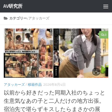
AV研究所
コンテンツへスキップ
カテゴリー:
アタッカーズ
3
アタッカーズ
/
移籍作品
2026年8月4日
以前から好きだった同期入社のちょっと
生意気なあの子と二人だけの地方出張。
宿泊先で堪らずキスしたらまさかの展