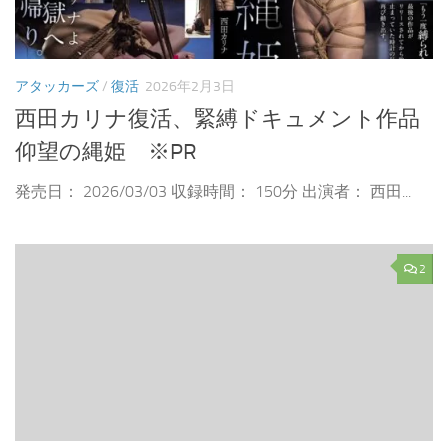
アタッカーズ
/
復活
2026年2月3日
西田カリナ復活、緊縛ドキュメント作品
仰望の縄姫 ※PR
発売日： 2026/03/03 収録時間： 150分 出演者： 西田...
2