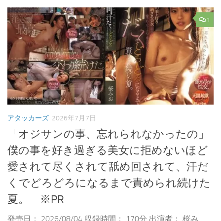
1
アタッカーズ
2026年7月7日
「オジサンの事、忘れられなかったの」
僕の事を好き過ぎる美女に拒めないほど
愛されて尽くされて舐め回されて、汗だ
くでどろどろになるまで責められ続けた
夏。 ※PR
発売日： 2026/08/04 収録時間： 170分 出演者： 桜み...