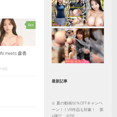
6
HN meets 森香
13日
最新記事
夏の動画50％OFFキャンペ
ーン！！VR作品も対象！ 第
4弾!!!! ※PR