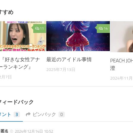
すすめ
11
14
4年『好きな女性アナ
最近のアイドル事情
PEACH JO
ーランキング』
澄
2025年7月13日
12月7日
2024年11月
フィードバック
メント
3
ピンバック
0
匿名
2024年12月14日 10:52