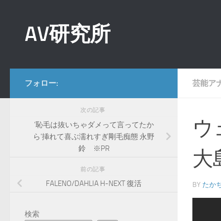
コンテンツへスキップ
AV研究所
フォロー:
芸能ア
次の記事
ウ
’恥毛は抜いちゃダメって言ってたか
ら’挿れて喜ぶ濡れすぎ剛毛痴態 永野
鈴 ※PR
大
前の記事
FALENO/DAHLIA H-NEXT 復活
BY
たか
検索