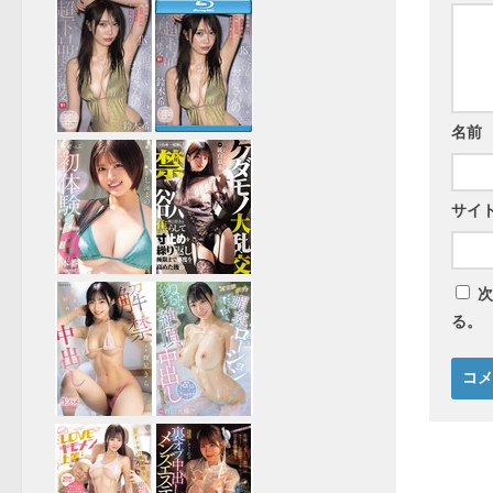
名前
サイ
次
る。