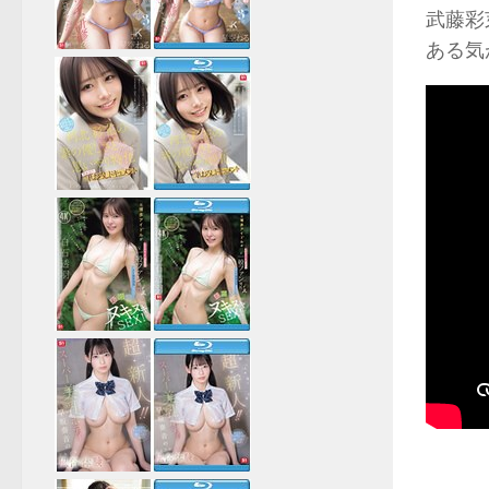
武藤彩
ある気