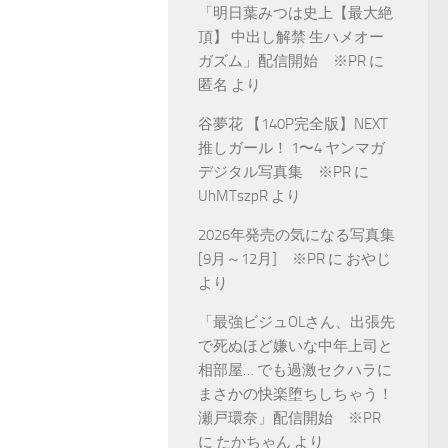
「明日葉みつは史上【最大絶
頂】 中出し解禁 生ハメオー
ガズム」配信開始 ※PR
に
匿名
より
谷夢花 【140P完全版】NEXT
推しガール！ 1〜4 ヤンマガ
デジタル写真集 ※PR
に
UhMTszpR
より
2026年発売の気になる写真集
[9月～12月] ※PR
に
おやじ
より
「最強ビジュOLさん、出張先
で死ぬほど嫌いな中年上司と
相部屋… でも過激セクハラに
まさかの快楽堕ちしちゃう！
瀬戸環奈」配信開始 ※PR
に
たかちゃん
より