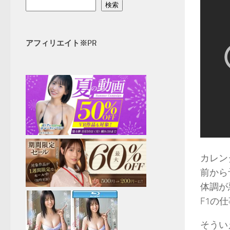
検索
アフィリエイト※PR
カレン
前から
体調が
F1の
そうい